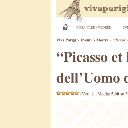
COSA FARE / VEDERE
EV
Viva Parigi
>
Eventi
>
Mostre
>
“Picasso 
“Picasso et
dell’Uomo d
1
5,00
(Voti:
. Media:
su 5