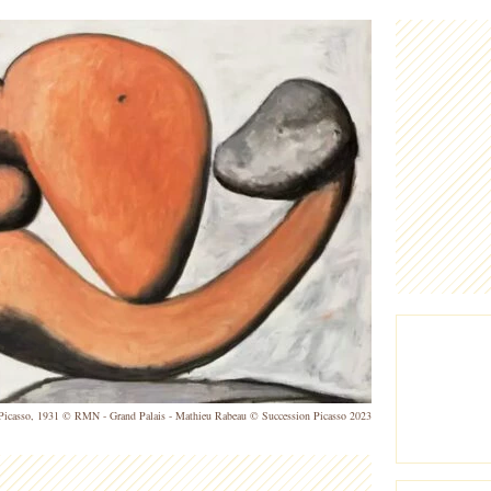
 Picasso, 1931 © RMN - Grand Palais - Mathieu Rabeau © Succession Picasso 2023