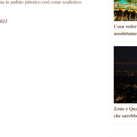
tista in ambito pittorico così come scultorico.
2023
Cosa veder
assolutame
Zone e Quar
che sarebbe