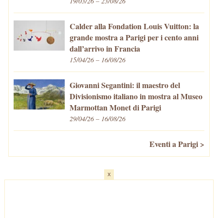
19/03/26 – 23/08/26
Calder alla Fondation Louis Vuitton: la
grande mostra a Parigi per i cento anni
dall’arrivo in Francia
15/04/26 – 16/08/26
Giovanni Segantini: il maestro del
Divisionismo italiano in mostra al Museo
Marmottan Monet di Parigi
29/04/26 – 16/08/26
Eventi a Parigi >
x
Home
-
Cosa fare/vedere
-
Eventi a Parigi
-
Mangiare e Bere
-
Trasporti
-
Vivere a Parigi
-
Curiosità
-
Newsletter
© VivaParigi.com - P.IVA: 11657680010 -
info@vivaparigi.com
-
Lavora con Noi
-
Privacy Policy
-
Cookie Policy
-
Mappa del Sito
-
Contatti
-
Facebook