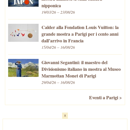
nipponica
19/03/26 – 23/08/26
Calder alla Fondation Louis Vuitton: la
grande mostra a Parigi per i cento anni
dall’arrivo in Francia
15/04/26 – 16/08/26
Giovanni Segantini: il maestro del
Divisionismo italiano in mostra al Museo
Marmottan Monet di Parigi
29/04/26 – 16/08/26
Eventi a Parigi >
x
Home
-
Cosa fare/vedere
-
Eventi a Parigi
-
Mangiare e Bere
-
Trasporti
-
Vivere a Parigi
-
Curiosità
-
Newsletter