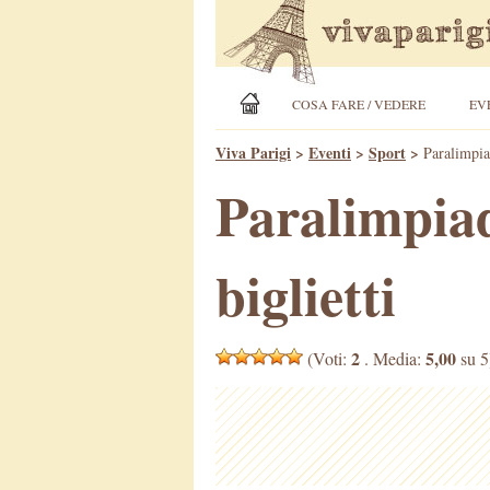
COSA FARE / VEDERE
EV
Viva Parigi
>
Eventi
>
Sport
>
Paralimpiad
Paralimpiadi
biglietti
2
5,00
(Voti:
. Media:
su 5