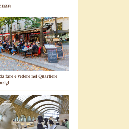
enza
da fare e vedere nel Quartiere
arigi