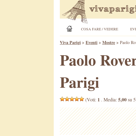
COSA FARE / VEDERE
EV
Viva Parigi
>
Eventi
>
Mostre
>
Paolo Rov
Paolo Rover
Parigi
1
5,00
(Voti:
. Media:
su 5