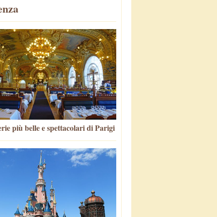
enza
rie più belle e spettacolari di Parigi