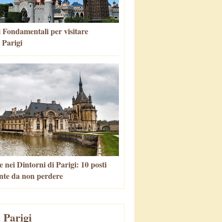
i Fondamentali per visitare
 Parigi
 nei Dintorni di Parigi: 10 posti
nte da non perdere
 Parigi