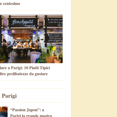
n centesimo
re a Parigi: 10 Piatti Tipici
altre prelibatezze da gustare
 Parigi
“Passion Japon”: a
Parigi la grande mostra