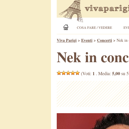
COSA FARE / VEDERE
EV
Viva Parigi
>
Eventi
>
Concerti
>
Nek in 
Nek in conc
1
5,00
(Voti:
. Media:
su 5