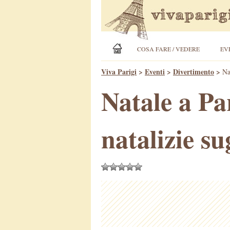
COSA FARE / VEDERE
EV
Viva Parigi
>
Eventi
>
Divertimento
>
Na
Natale a Par
natalizie s