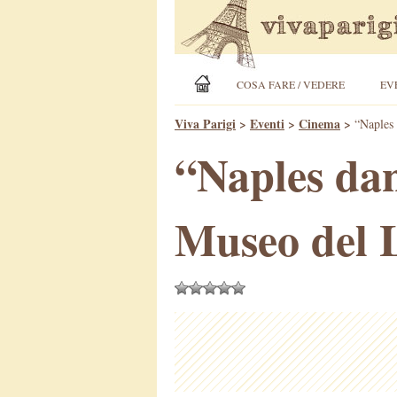
COSA FARE / VEDERE
EV
Viva Parigi
>
Eventi
>
Cinema
>
“Naples 
“Naples dan
Museo del 