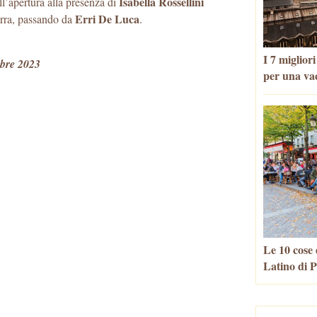
Isabella Rossellini
l’apertura alla presenza di
Erri De Luca
ra, passando da
.
I 7 miglior
bre 2023
per una va
Le 10 cose 
Latino di P