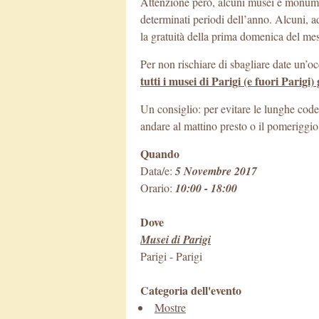
Attenzione però, alcuni musei e monume
determinati periodi dell’anno. Alcuni, 
la gratuità della prima domenica del me
Per non rischiare di sbagliare date un’oc
tutti i musei di Parigi (e fuori Parigi
Un consiglio: per evitare le lunghe code
andare al mattino presto o il pomeriggio 
Quando
Data/e:
5 Novembre 2017
Orario:
10:00 - 18:00
Dove
Musei di Parigi
Parigi
-
Parigi
Categoria dell'evento
Mostre