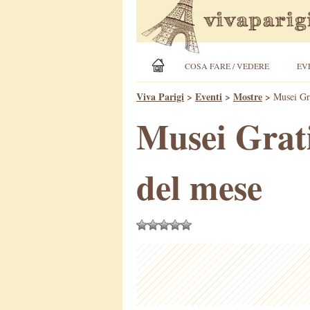
COSA FARE / VEDERE
EV
Viva Parigi
>
Eventi
>
Mostre
>
Musei Gra
Musei Grati
del mese