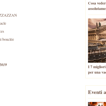
Cosa veder
assolutame
de ZZAZZAN
tacle
ces
st bouclée
 2019
I 7 miglior
per una va
Eventi a