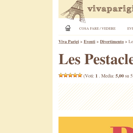
COSA FARE / VEDERE
EV
Viva Parigi
>
Eventi
>
Divertimento
>
Le
Les Pestacl
1
5,00
(Voti:
. Media:
su 5