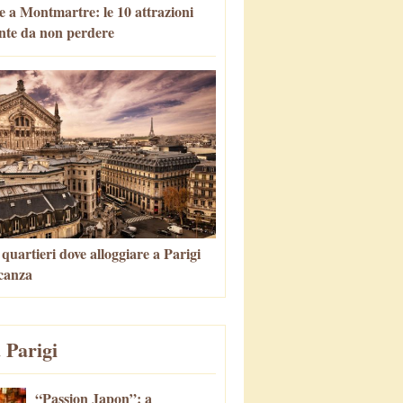
e a Montmartre: le 10 attrazioni
nte da non perdere
i quartieri dove alloggiare a Parigi
canza
 Parigi
“Passion Japon”: a