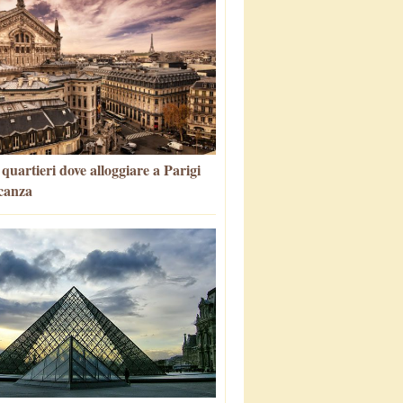
i quartieri dove alloggiare a Parigi
canza