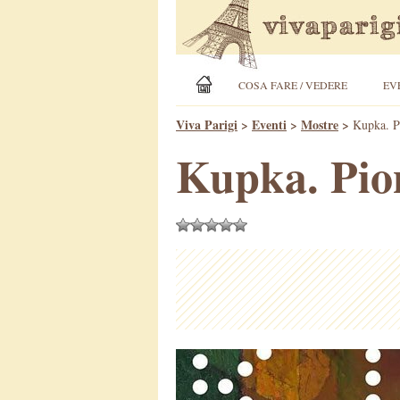
COSA FARE / VEDERE
EV
Viva Parigi
>
Eventi
>
Mostre
>
Kupka. Pi
Kupka. Pion