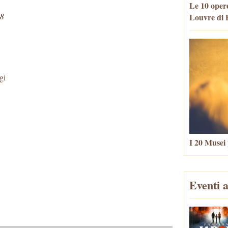
Le 10 opere
18
Louvre di P
gi
I 20 Musei 
Eventi a