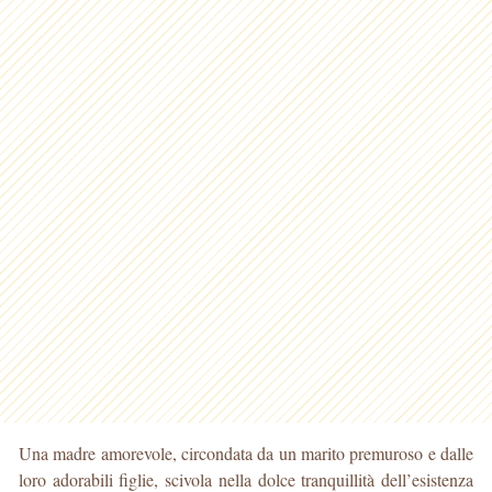
Una madre amorevole, circondata da un marito premuroso e dalle
loro adorabili figlie, scivola nella dolce tranquillità dell’esistenza