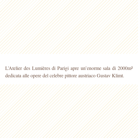
L’Atelier des Lumières di Parigi apre un’enorme sala di 2000m²
dedicata alle opere del celebre pittore austriaco Gustav Klimt.