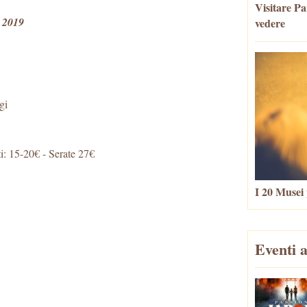
Visitare Par
 2019
vedere
gi
i: 15-20€ - Serate 27€
I 20 Musei 
Eventi a