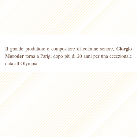
Giorgio
Il grande produttore e compositore di colonne sonore,
Moroder
torna a Parigi dopo più di 20 anni per una eccezionale
data all’Olympia.