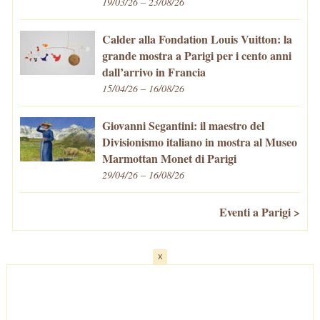
19/03/26 – 23/08/26
Calder alla Fondation Louis Vuitton: la
grande mostra a Parigi per i cento anni
dall’arrivo in Francia
15/04/26 – 16/08/26
Giovanni Segantini: il maestro del
Divisionismo italiano in mostra al Museo
Marmottan Monet di Parigi
29/04/26 – 16/08/26
Eventi a Parigi >
x
Home
-
Cosa fare/vedere
-
Eventi a Parigi
-
Mangiare e Bere
-
Trasporti
-
Vivere a Parigi
-
Curiosità
-
Newsletter
© VivaParigi.com - P.IVA: 11657680010 -
info@vivaparigi.com
-
Lavora con Noi
-
Privacy Policy
-
Cookie Policy
-
Mappa del Sito
-
Contatti
-
Facebook