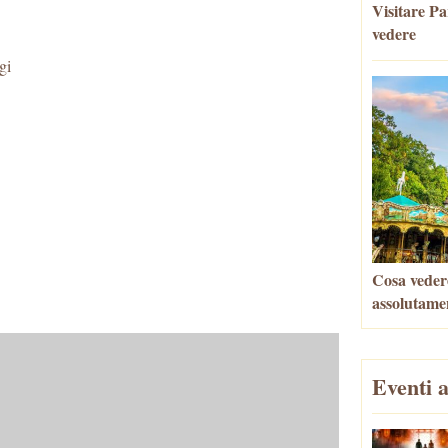
Visitare Par
vedere
gi
Cosa veder
assolutame
Eventi a