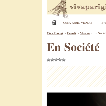
COSA FARE / VEDERE
EV
Viva Parigi
>
Eventi
>
Mostre
>
En Socié
En Société