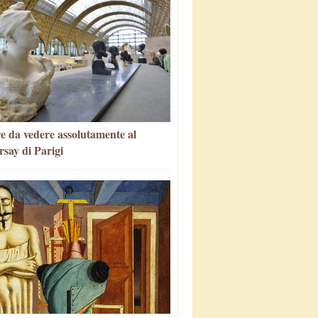
e da vedere assolutamente al
say di Parigi