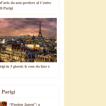
 d’arte da non perdere al Centre
i Parigi
igi in 3 giorni: le cose da fare e
 Parigi
“Passion Japon”: a