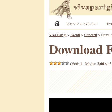
COSA FARE / VEDERE
EV
Viva Parigi
>
Eventi
>
Concerti
>
Downlo
Download F
1
3,00
(Voti:
. Media:
su 5