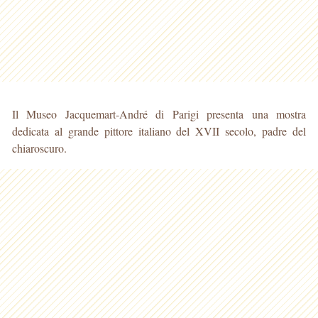
Il Museo Jacquemart-André di Parigi presenta una mostra
dedicata al grande pittore italiano del XVII secolo, padre del
chiaroscuro.