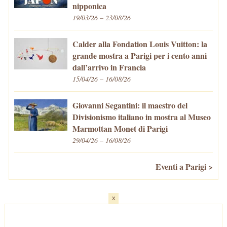
nipponica
19/03/26 – 23/08/26
Calder alla Fondation Louis Vuitton: la
grande mostra a Parigi per i cento anni
dall’arrivo in Francia
15/04/26 – 16/08/26
Giovanni Segantini: il maestro del
Divisionismo italiano in mostra al Museo
Marmottan Monet di Parigi
29/04/26 – 16/08/26
Eventi a Parigi >
x
Home
-
Cosa fare/vedere
-
Eventi a Parigi
-
Mangiare e Bere
-
Trasporti
-
Vivere a Parigi
-
Curiosità
-
Newsletter