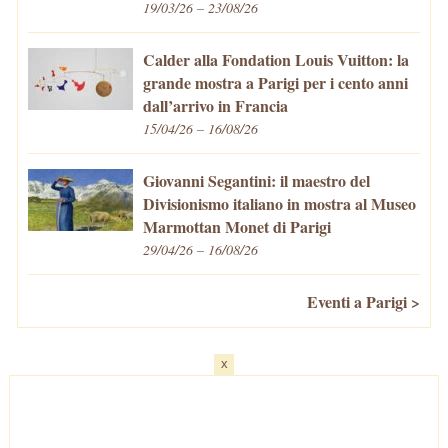
19/03/26 – 23/08/26
Calder alla Fondation Louis Vuitton: la
grande mostra a Parigi per i cento anni
dall’arrivo in Francia
15/04/26 – 16/08/26
Giovanni Segantini: il maestro del
Divisionismo italiano in mostra al Museo
Marmottan Monet di Parigi
29/04/26 – 16/08/26
Eventi a Parigi >
x
Home
-
Cosa fare/vedere
-
Eventi a Parigi
-
Mangiare e Bere
-
Trasporti
-
Vivere a Parigi
-
Curiosità
-
Newsletter
© VivaParigi.com - P.IVA: 11657680010 -
info@vivaparigi.com
-
Lavora con Noi
-
Privacy Policy
-
Cookie Policy
-
Mappa del Sito
-
Contatti
-
Facebook