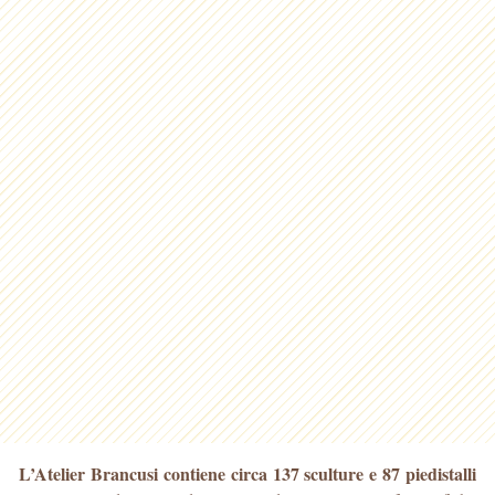
L’Atelier Brancusi contiene circa 137 sculture e 87 piedistalli