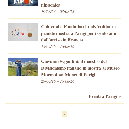
nipponica
19/03/26 – 23/08/26
Calder alla Fondation Louis Vuitton: la
grande mostra a Parigi per i cento anni
dall’arrivo in Francia
15/04/26 – 16/08/26
Giovanni Segantini: il maestro del
Divisionismo italiano in mostra al Museo
Marmottan Monet di Parigi
29/04/26 – 16/08/26
Eventi a Parigi >
x
Home
-
Cosa fare/vedere
-
Eventi a Parigi
-
Mangiare e Bere
-
Trasporti
-
Vivere a Parigi
-
Curiosità
-
Newsletter