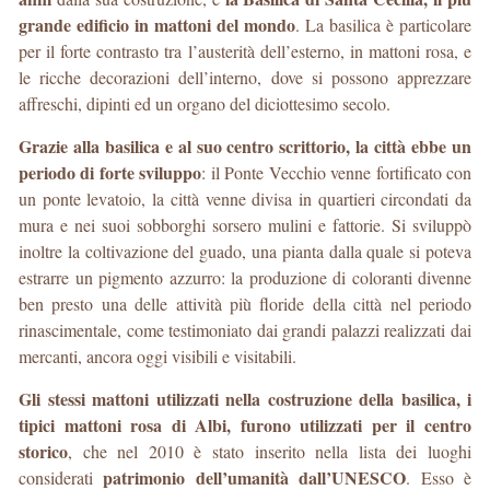
grande edificio in mattoni del mondo
. La basilica è particolare
per il forte contrasto tra l’austerità dell’esterno, in mattoni rosa, e
le ricche decorazioni dell’interno, dove si possono apprezzare
affreschi, dipinti ed un organo del diciottesimo secolo.
Grazie alla basilica e al suo centro scrittorio, la città ebbe un
periodo di forte sviluppo
: il Ponte Vecchio venne fortificato con
un ponte levatoio, la città venne divisa in quartieri circondati da
mura e nei suoi sobborghi sorsero mulini e fattorie. Si sviluppò
inoltre la coltivazione del guado, una pianta dalla quale si poteva
estrarre un pigmento azzurro: la produzione di coloranti divenne
ben presto una delle attività più floride della città nel periodo
rinascimentale, come testimoniato dai grandi palazzi realizzati dai
mercanti, ancora oggi visibili e visitabili.
Gli stessi mattoni utilizzati nella costruzione della basilica, i
tipici mattoni rosa di Albi, furono utilizzati per il centro
storico
, che nel 2010 è stato inserito nella lista dei luoghi
patrimonio dell’umanità dall’UNESCO
considerati
. Esso è