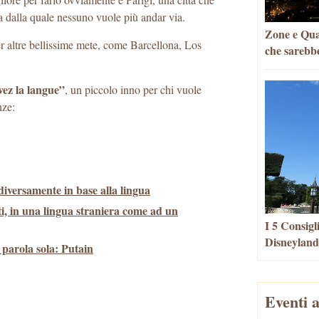
a dalla quale nessuno vuole più andar via.
Zone e Quar
er altre bellissime mete, come Barcellona, Los
che sarebbe
vez la langue”
, un piccolo inno per chi vuole
nze:
versamente in base alla lingua
, in una lingua straniera come ad un
I 5 Consigl
Disneyland
parola sola: Putain
Eventi a