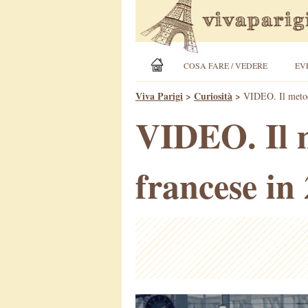
COSA FARE / VEDERE
EV
Viva Parigi
>
Curiosità
>
VIDEO. Il metodo
VIDEO. Il m
francese in