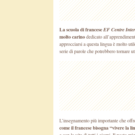
La scuola di francese
EF Centre Inter
molto carino
dedicato all’apprendimento
approcciarsi a questa
lingua è molto util
serie di parole che potrebbero tornare uti
L’insegnamento più importante che offre
come il francese bisogna “vivere la l
e con la vita di tutti i giorni. Il posto m