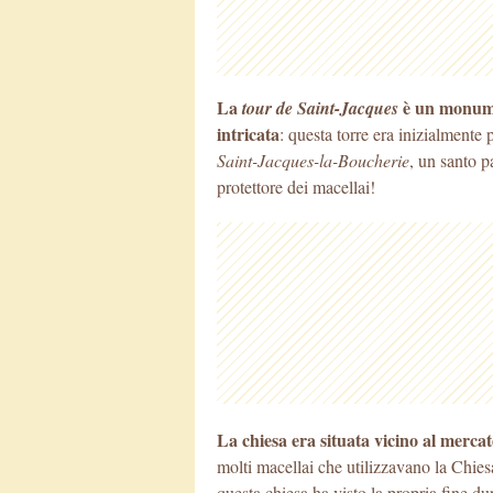
La
è un monumen
tour de Saint-Jacques
intricata
: questa torre era inizialmente 
Saint-Jacques-la-Boucherie
, un santo p
protettore dei macellai!
La chiesa era situata vicino al merca
molti macellai che utilizzavano la Chies
questa chiesa ha visto la propria fine dur