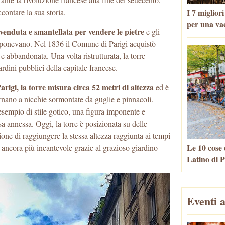
I 7 miglior
contare la sua storia.
per una va
u venduta e smantellata per vendere le pietre
e gli
omponevano. Nel 1836 il Comune di Parigi acquistò
e abbandonata. Una volta ristrutturata, la torre
rdini pubblici della capitale francese.
rigi, la torre misura circa 52 metri di altezza
ed è
lternano a nicchie sormontate da guglie e pinnacoli.
esempio di stile gotico, una figura imponente e
 annessa. Oggi, la torre è posizionata su delle
one di raggiungere la stessa altezza raggiunta ai tempi
Le 10 cose 
è ancora più incantevole grazie al grazioso giardino
Latino di P
Eventi a