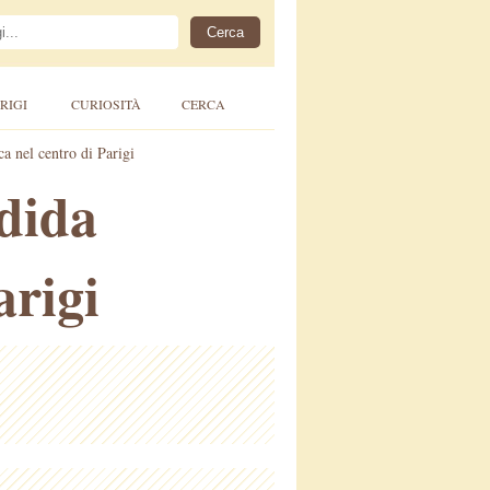
RIGI
CURIOSITÀ
CERCA
a nel centro di Parigi
ndida
arigi