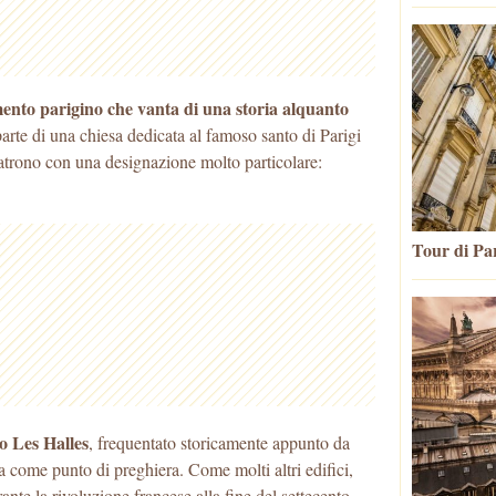
to parigino che vanta di una storia alquanto
parte di una chiesa dedicata al famoso santo di Parigi
atrono con una designazione molto particolare:
Tour di Par
to Les Halles
, frequentato storicamente appunto da
a come punto di preghiera. Come molti altri edifici,
ante la rivoluzione francese alla fine del settecento,