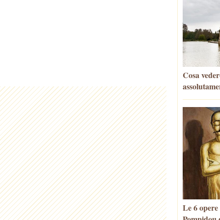
Cosa vedere
assolutame
Le 6 opere
Pompidou d