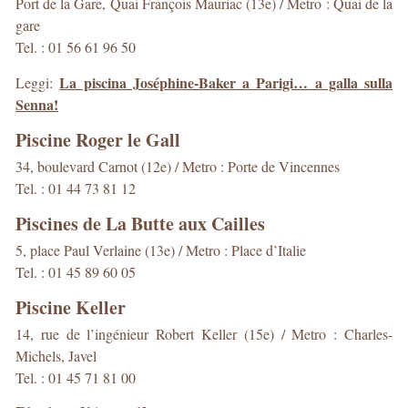
Port de la Gare, Quai François Mauriac (13e) / Metro : Quai de la
gare
Tel. : 01 56 61 96 50
La piscina Joséphine-Baker a Parigi… a galla sulla
Leggi:
Senna!
Piscine Roger le Gall
34, boulevard Carnot (12e) / Metro : Porte de Vincennes
Tel. : 01 44 73 81 12
Piscines de La Butte aux Cailles
5, place Paul Verlaine (13e) / Metro : Place d’Italie
Tel. : 01 45 89 60 05
Piscine Keller
14, rue de l’ingénieur Robert Keller (15e) / Metro : Charles-
Michels, Javel
Tel. : 01 45 71 81 00