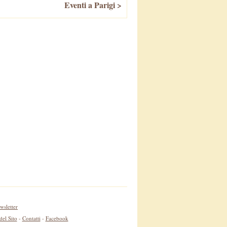
Eventi a Parigi >
wsletter
el Sito
-
Contatti
-
Facebook