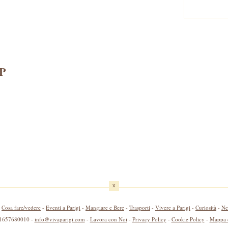
P
x
-
Cosa fare/vedere
-
Eventi a Parigi
-
Mangiare e Bere
-
Trasporti
-
Vivere a Parigi
-
Curiosità
-
Ne
 11657680010 -
info@vivaparigi.com
-
Lavora con Noi
-
Privacy Policy
-
Cookie Policy
-
Mappa d