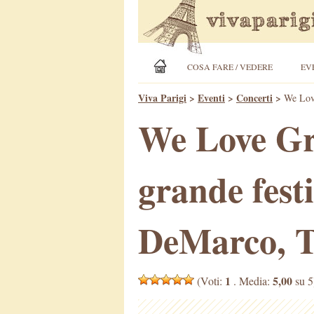
COSA FARE / VEDERE
EV
Viva Parigi
>
Eventi
>
Concerti
>
We Love
We Love Gre
grande fest
DeMarco, 
1
5,00
(Voti:
. Media:
su 5