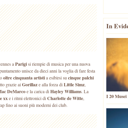
In Evid
Parigi
ncennes a
si riempie di musica per una nuova
untamento unisce da dieci anni la voglia di fare festa
oltre cinquanta artisti
cinque palchi
do
a esibirsi su
Gorillaz
Little Simz
tto grazie ai
e alla forza di
,
ac DeMarco
Hayley Williams
e la carica di
. La
I 20 Musei 
e xx
Charlotte de Witte
e i ritmi elettronici di
,
rap fino ai suoni più moderni dei club.