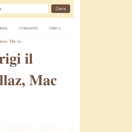
RIGI
CURIOSITÀ
CERCA
eMarco, The xx…
igi il
llaz, Mac