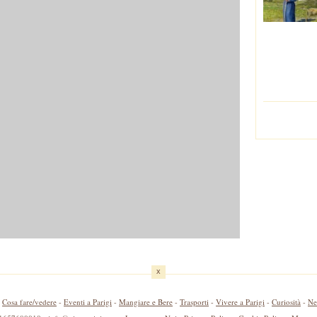
x
-
Cosa fare/vedere
-
Eventi a Parigi
-
Mangiare e Bere
-
Trasporti
-
Vivere a Parigi
-
Curiosità
-
Ne