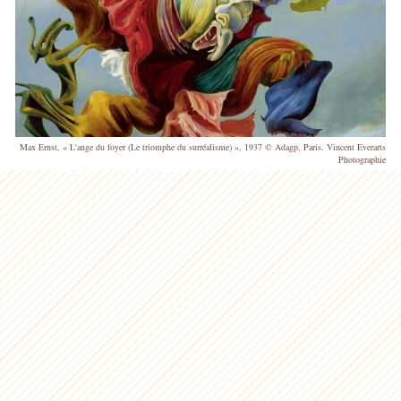
Max Ernst, « L'ange du foyer (Le triomphe du surréalisme) », 1937 © Adagp, Paris. Vincent Everarts
Photographie