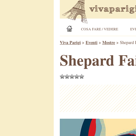
COSA FARE / VEDERE
EV
Viva Parigi
>
Eventi
>
Mostre
>
Shepard 
Shepard Fa