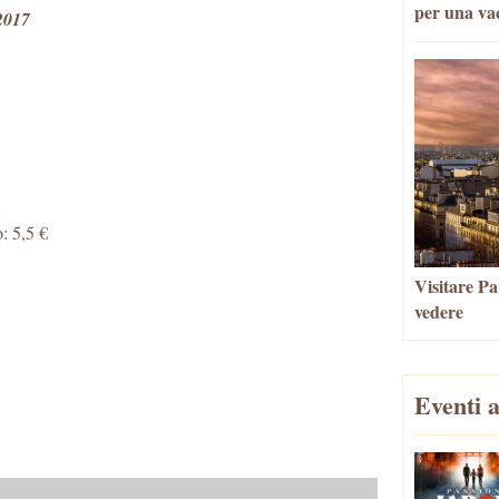
per una va
2017
o: 5,5 €
Visitare Par
vedere
Eventi a