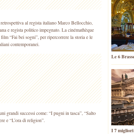
retrospettiva al regista italiano Marco Bellocchio,
iana e regista politico impegnato. La cinémathèque
ilm “Fai bei sogni”, per ripercorrere la storia e le
taliani contemporanei.
Le 6 Brasse
cuni grandi successi come: “I pugni in tasca”, “Salto
e e “L’ora di religion”.
I 7 miglior