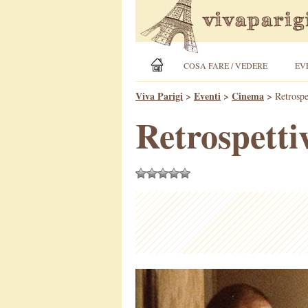
COSA FARE / VEDERE
EV
Viva Parigi
>
Eventi
>
Cinema
>
Retrospe
Retrospetti