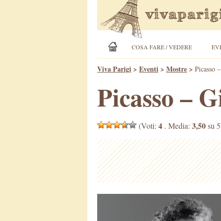
COSA FARE / VEDERE
EV
Viva Parigi
>
Eventi
>
Mostre
>
Picasso 
Picasso – G
4
3,50
(Voti:
. Media:
su 5