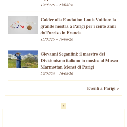
19/03/26 – 23/08/26
Calder alla Fondation Louis Vuitton: la
grande mostra a Parigi per i cento anni
dall’arrivo in Francia
15/04/26 – 16/08/26
Giovanni Segantini: il maestro del
Divisionismo italiano in mostra al Museo
Marmottan Monet di Parigi
29/04/26 – 16/08/26
Eventi a Parigi >
x
Home
-
Cosa fare/vedere
-
Eventi a Parigi
-
Mangiare e Bere
-
Trasporti
-
Vivere a Parigi
-
Curiosità
-
Newsletter
© VivaParigi.com - P.IVA: 11657680010 -
info@vivaparigi.com
-
Lavora con Noi
-