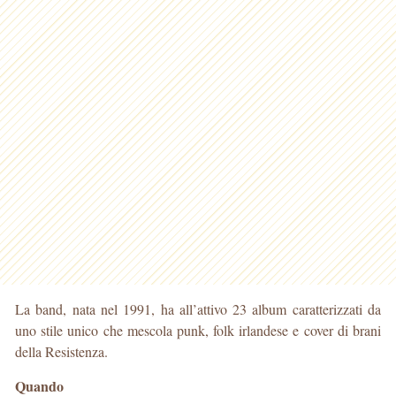
La band, nata nel 1991, ha all’attivo 23 album caratterizzati da
uno stile unico che mescola punk, folk irlandese e cover di brani
della Resistenza.
Quando