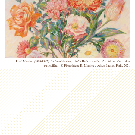
René Magritte (1898-1967), La Préméditation, 1943 - Huile sur toile, 55 × 46 cm. Collection
particulière. - © Photothèque R. Magritte / Adagp Images, Paris, 2021