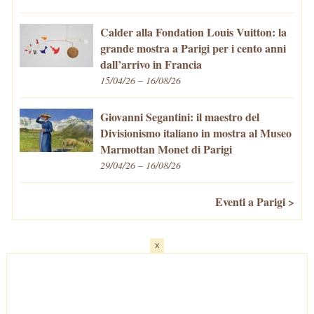
Calder alla Fondation Louis Vuitton: la
grande mostra a Parigi per i cento anni
dall’arrivo in Francia
15/04/26 – 16/08/26
Giovanni Segantini: il maestro del
Divisionismo italiano in mostra al Museo
Marmottan Monet di Parigi
29/04/26 – 16/08/26
Eventi a Parigi >
x
Home
-
Cosa fare/vedere
-
Eventi a Parigi
-
Mangiare e Bere
-
Trasporti
-
Vivere a Parigi
-
Curiosità
-
Newsletter
© VivaParigi.com - P.IVA: 11657680010 -
info@vivaparigi.com
-
Lavora con Noi
-
Privacy Policy
-
Cookie Policy
-
Mappa del Sito
-
Contatti
-
Facebook