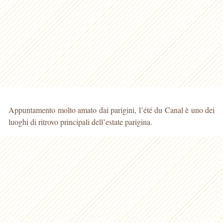
Appuntamento molto amato dai parigini, l’été du Canal è uno dei
luoghi di ritrovo principali dell’estate parigina.