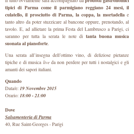
prodotti gastronomici
Il tutto ovviamente sarà accompagnato da
tipici di Parma come il parmigiano reggiano 24 mesi, il
culatello, il prosciutto di Parma, la coppa, la mortadella
e
tanto altro da poter stuzzicare al bancone oppure, prenotando, al
tavolo. E, ad allietare la prima Festa del Lambrusco a Parigi, ci
tanta buona musica
saranno per tutta la serata le note di
suonata al pianoforte
.
Una serata all’insegna dell’ottimo vino, di deliziose pietanze
tipiche e di musica
live
da non perdere per tutti i nostalgici e gli
amanti dei sapori italiani.
Quando
Data/e:
19 Novembre 2015
Orario:
18:00 - 21:00
Dove
Salsamenteria di Parma
40, Rue Saint-Georges
-
Parigi