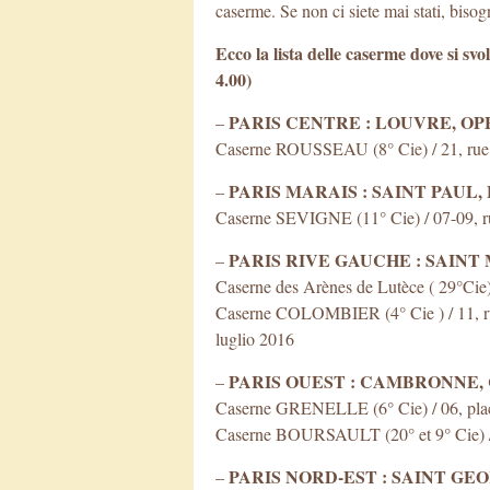
caserme. Se non ci siete mai stati, bisog
Ecco la lista delle caserme dove si svo
4.00)
PARIS CENTRE : LOUVRE, O
–
Caserne ROUSSEAU (8° Cie) / 21, rue du
PARIS MARAIS : SAINT PAUL
–
Caserne SEVIGNE (11° Cie) / 07-09, rue
PARIS RIVE GAUCHE : SAINT
–
Caserne des Arènes de Lutèce ( 29°Cie)
Caserne COLOMBIER (4° Cie ) / 11, rue
luglio 2016
PARIS OUEST : CAMBRONNE,
–
Caserne GRENELLE (6° Cie) / 06, place 
Caserne BOURSAULT (20° et 9° Cie) / 27
PARIS NORD-EST : SAINT GEO
–