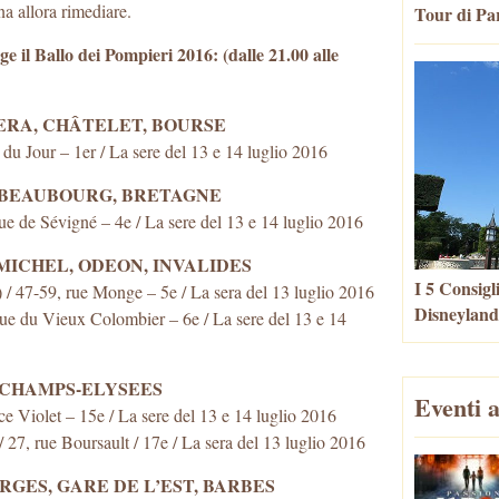
na allora rimediare.
Tour di Par
lge il Ballo dei Pompieri 2016: (dalle 21.00 alle
PERA, CHÂTELET, BOURSE
 Jour – 1er / La sere del 13 e 14 luglio 2016
, BEAUBOURG, BRETAGNE
 de Sévigné – 4e / La sere del 13 e 14 luglio 2016
 MICHEL, ODEON, INVALIDES
I 5 Consigl
 / 47-59, rue Monge – 5e / La sera del 13 luglio 2016
Disneyland
 du Vieux Colombier – 6e / La sere del 13 e 14
 CHAMPS-ELYSEES
Eventi a
Violet – 15e / La sere del 13 e 14 luglio 2016
, rue Boursault / 17e / La sera del 13 luglio 2016
RGES, GARE DE L’EST, BARBES