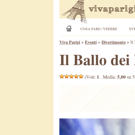
COSA FARE / VEDERE
EV
Viva Parigi
>
Eventi
>
Divertimento
>
Il
Il Ballo de
1
5,00
(Voti:
. Media:
su 5