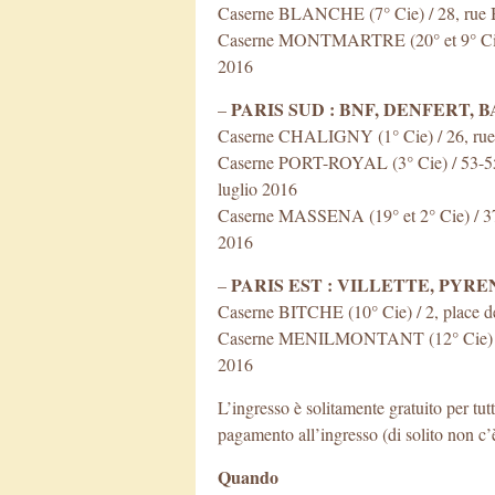
Caserne BLANCHE (7° Cie) / 28, rue Bl
Caserne MONTMARTRE (20° et 9° Cie) /
2016
PARIS SUD : BNF, DENFERT, 
–
Caserne CHALIGNY (1° Cie) / 26, rue d
Caserne PORT-ROYAL (3° Cie) / 53-55, 
luglio 2016
Caserne MASSENA (19° et 2° Cie) / 37,
2016
PARIS EST : VILLETTE, PYR
–
Caserne BITCHE (10° Cie) / 2, place de
Caserne MENILMONTANT (12° Cie) / 47,
2016
L’ingresso è solitamente gratuito per tut
pagamento all’ingresso (di solito non c
Quando