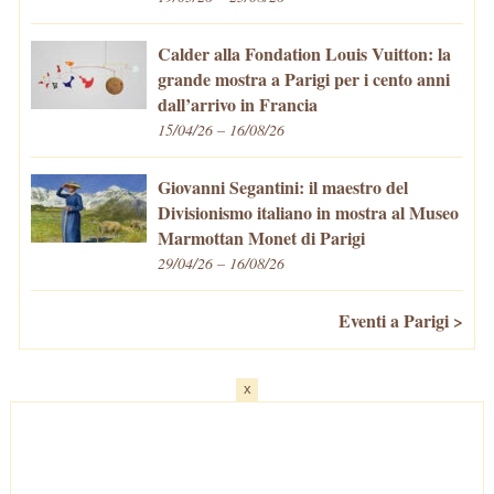
Calder alla Fondation Louis Vuitton: la
grande mostra a Parigi per i cento anni
dall’arrivo in Francia
15/04/26 – 16/08/26
Giovanni Segantini: il maestro del
Divisionismo italiano in mostra al Museo
Marmottan Monet di Parigi
29/04/26 – 16/08/26
Eventi a Parigi >
x
Home
-
Cosa fare/vedere
-
Eventi a Parigi
-
Mangiare e Bere
-
Trasporti
-
Vivere a Parigi
-
Curiosità
-
Newsletter
© VivaParigi.com - P.IVA: 11657680010 -
info@vivaparigi.com
-
Lavora con Noi
-
Privacy Policy
-
Cookie Policy
-
Mappa del Sito
-
Contatti
-
Facebook