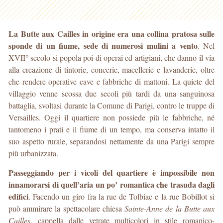
La Butte aux Cailles in origine era una collina pratosa sulle
sponde di un fiume, sede di numerosi mulini a vento
. Nel
XVII° secolo si popola poi di operai ed artigiani, che danno il via
alla creazione di tintorie, concerie, macellerie e lavanderie, oltre
che rendere operative cave e fabbriche di mattoni. La quiete del
villaggio venne scossa due secoli più tardi da una sanguinosa
battaglia, svoltasi durante la Comune di Parigi, contro le truppe di
Versailles. Oggi il quartiere non possiede più le fabbriche, né
tantomeno i prati e il fiume di un tempo, ma conserva intatto il
suo aspetto rurale, separandosi nettamente da una Parigi sempre
più urbanizzata.
Passeggiando per i vicoli del quartiere è impossibile non
innamorarsi di quell’aria un po’ romantica che trasuda dagli
edifici
. Facendo un giro fra la rue de Tolbiac e la rue Bobillot si
può ammirare la spettacolare chiesa
Sainte-Anne de la Butte aux
Cailles
, cappella dalle vetrate multicolori in stile romanico-