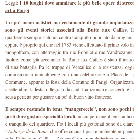
I 10 luoghi dove ammirare le più belle opere di street
Leggi:
art a Parigi
Un po’ meno artistici ma certamente di grande importanza
sono gli eventi storici associati alla Butte aux Cailles
. Il
quartiere è sempre stato un centro tranquillo popolato da artigiani,
eppure è proprio qui che nel 1783 viene effettuato il primo volo in
mongolfiera, con atterraggio tra rue Bobillot e rue Vandrezanne.
Inoltre, come già accennato, la Butte aux Cailles è stato il teatro
di una battaglia fra le truppe di Versailles e la resistenza, oggi
commemorata annualmente con una celebrazione a Place de la
Commune, appunto la festa della Comune di Parigi. Organizzata
a settembre, la festa, rallegrata da canti tradizionali e concerti, è la
scusa perfetta per gustare un po’ di buon vino francese.
E sempre restando in tema “mangereccio”, non sono pochi i
posti dove gustare specialità locali
, in cui permane il tema antico
e tranquillo del quartiere. Fra i locali più gettonati sono da citare
l’
Auberge de la Butte
, che offre cucina tipica e ambiente in pieno
stile Butte aux Cailles, l’
Avant-Gout
, popolarissimo e spesso