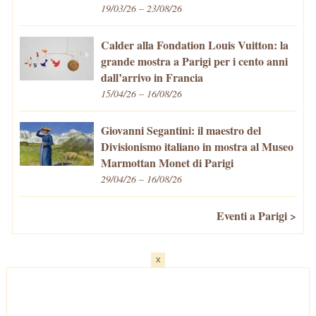
19/03/26 – 23/08/26
Calder alla Fondation Louis Vuitton: la
grande mostra a Parigi per i cento anni
dall’arrivo in Francia
15/04/26 – 16/08/26
Giovanni Segantini: il maestro del
Divisionismo italiano in mostra al Museo
Marmottan Monet di Parigi
29/04/26 – 16/08/26
Eventi a Parigi >
x
Home
-
Cosa fare/vedere
-
Eventi a Parigi
-
Mangiare e Bere
-
Trasporti
-
Vivere a Parigi
-
Curiosità
-
Newsletter
© VivaParigi.com - P.IVA: 11657680010 -
info@vivaparigi.com
-
Lavora con Noi
-
Privacy Policy
-
Cookie Policy
-
Mappa del Sito
-
Contatti
-
Facebook